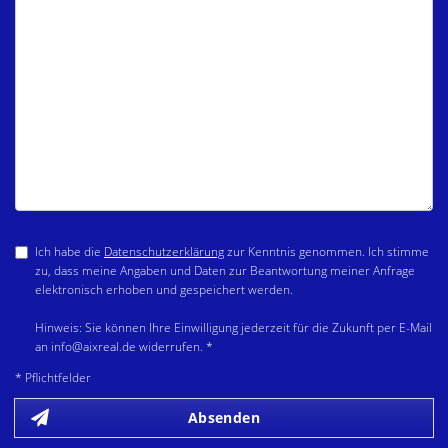
Ich habe die
Datenschutzerklärung
zur Kenntnis genommen. Ich stimme
zu, dass meine Angaben und Daten zur Beantwortung meiner Anfrage
elektronisch erhoben und gespeichert werden.
Hinweis: Sie können Ihre Einwilligung jederzeit für die Zukunft per E-Mail
an info@aixreal.de widerrufen. *
* Pflichtfelder
Absenden